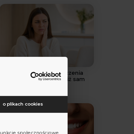
Dlaczego odkładanie leczenia
zębów kosztuje więcej niż sam
zabieg
o plikach cookies
 funkcje społecznościowe