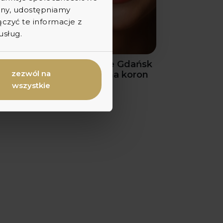
ryny, udostępniamy
zyć te informacje z
usług.
Korony pełnoceramiczne Gdańsk
zezwól na
— rodzaje, trwałość i cena koron
cyrkonowych
wszystkie