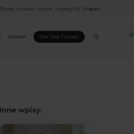
Porady i nowości
/
Opinie
/
Projekty UE
/
English
w
Kontakt
One Step Concept
Inne wpisy: