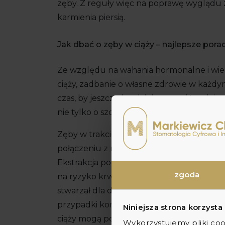
zęby. Z reguły więc na poprawę wyglądu
karmienia piersią.
Jak dbać o zęby w ciąży – najlepsze po
Ze względu na wahania hormonalne i wie
ciąży, zadbanie o własne zdrowie w każdym
czas, by jeszcze bardziej poprawić codzien
nie tylko o szczotkowaniu, ale i płukaniu 
Zęby w trakcie ciąży mogą być osłabione i 
połączeniu z niedostateczną higieną jamy
Ekstrakcja podczas ciąży nie jest zalecan
zgoda
na ryzyko krwotoku. Później, jeśli zajdzi
stwarzał dla dziecka większe ryzyko, jeśli
przypadki koniecznego leczenia kanałow
Niniejsza strona korzysta
ciąży mogą po pierwszym trymestrze zaof
Wykorzystujemy pliki coo