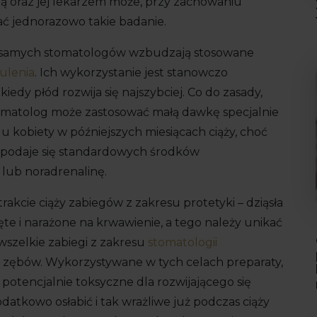
ą oraz jej lekarzem może, przy zachowaniu
ć jednorazowo takie badanie.
et samych stomatologów wzbudzają stosowane
ulenia
. Ich wykorzystanie jest stanowczo
edy płód rozwija się najszybciej. Co do zasady,
 stomatolog może zastosować małą dawkę specjalnie
 kobiety w późniejszych miesiącach ciąży, choć
e podaje się standardowych środków
 lub noradrenalinę.
kcie ciąży zabiegów z zakresu protetyki – dziąsła
te i narażone na krwawienie, a tego należy unikać
 wszelkie zabiegi z zakresu
stomatologii
cja zębów. Wykorzystywane w tych celach preparaty,
potencjalnie toksyczne dla rozwijającego się
atkowo osłabić i tak wrażliwe już podczas ciąży