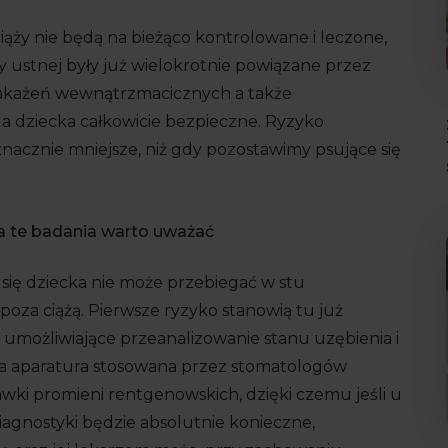
iąży nie będą na bieżąco kontrolowane i leczone,
my ustnej były już wielokrotnie powiązane przez
zakażeń wewnątrzmacicznych a także
a dziecka całkowicie bezpieczne. Ryzyko
nacznie mniejsze, niż gdy pozostawimy psujące się
na te badania warto uważać
się dziecka nie może przebiegać w stu
poza ciążą. Pierwsze ryzyko stanowią tu już
umożliwiające przeanalizowanie stanu uzębienia i
na aparatura stosowana przez stomatologów
awki promieni rentgenowskich, dzięki czemu jeśli u
iagnostyki będzie absolutnie konieczne,