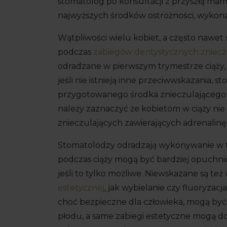
stomatolog po konsultacji z przyszłą mam
najwyższych środków ostrożności, wykona
Wątpliwości wielu kobiet, a często naw
podczas
zabiegów dentystycznych zniecz
odradzane w pierwszym trymestrze ciąży, ki
jeśli nie istnieją inne przeciwwskazania,
przygotowanego środka znieczulającego u
należy zaznaczyć że kobietom w ciąży ni
znieczulających zawierających adrenalinę
Stomatolodzy odradzają wykonywanie w tra
podczas ciąży mogą być bardziej opuchnię
jeśli to tylko możliwe. Niewskazane są też
estetycznej
, jak wybielanie czy fluoryza
choć bezpieczne dla człowieka, mogą być 
płodu, a same zabiegi estetyczne mogą dod