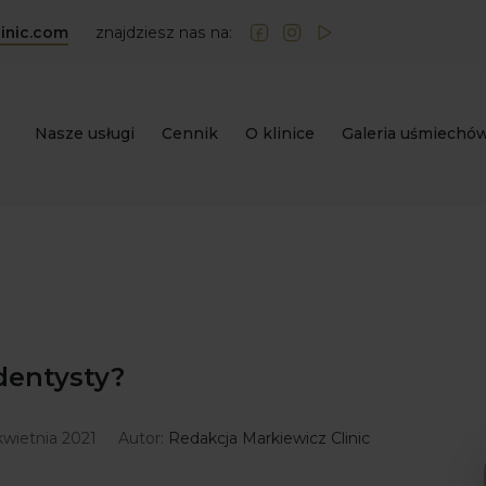
inic.com
znajdziesz nas na:
Nasze usługi
Cennik
O klinice
Galeria uśmiechó
dentysty?
kwietnia 2021
Autor:
Redakcja Markiewicz Clinic