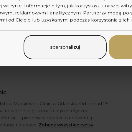
nfekcji po całym organizmie kobiety i płodu.
j witrynie. Informacje o tym, jak korzystasz z naszej wit
wym, reklamowym i analitycznym. Partnerzy mogą połąc
awać się kłopotliwa i nie dziwi fakt, że większość
i od Ciebie lub uzyskanymi podczas korzystania z ich 
n dziecka. W sytuacjach, w których zęby wymagają
 zwlekać – już sama konsultacja pomoże wyjaśnić
nia pozwalający zadbać o jak najlepsze zdrowie i
spersonalizuj
nic
listów Markiewicz Clinic w Gdańsku. Od ponad 25
esu nowoczesnej stomatologii estetycznej,
rtodoncji — piszemy w oparciu o codzienną
 badania naukowe.
Zobacz wszystkie wpisy
.