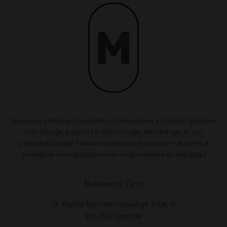
Skupiamy ambitnych i wybitnych ekspertów z różnych dziedzin:
od chirurgii, poprzez implantologię, ortodoncję, aż po
periodontologię. Nasza współpraca jest naszym atutem, a
podejście interdyscyplinarne i indywidualne do każdego
pacjenta zapewnia przewidywalne efekty leczenia. Jakość jest
dla nas najważniejsza, dlatego nie akceptujemy kompromisów.
Markiewicz Clinic
ul. Karola Szymanowskiego 2 lok. 6
80-280 Gdańsk