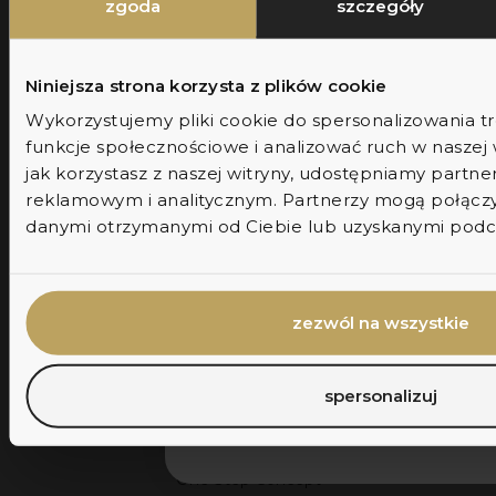
do wyjątkowych promocji dostępnyc
zgoda
szczegóły
Kariera
wyłącznie dla subskrybentów.
Projekty UE
Niniejsza strona korzysta z plików cookie
Certyfikaty
Wykorzystujemy pliki cookie do spersonalizowania tr
imię
Kontakt
funkcje społecznościowe i analizować ruch w naszej w
jak korzystasz z naszej witryny, udostępniamy part
reklamowym i analitycznym. Partnerzy mogą połączyć
dołącz
Porady i nowości
danymi otrzymanymi od Ciebie lub uzyskanymi podcza
Jak usunąć przebarwienia?
zgoda na marketing
Wyrażam zgodę na przetwarzanie
mojego adresu e-mail przez
Co zamiast implantu zęba?
markiewiczclinic.com w celu wysył
zezwól na wszystkie
wiadomości zgodnie z polityką
Co na nadwrażliwość zębów?
prywatności. Zgodę mogę wycofać
każdej chwili, klikając w link w e-mai
spersonalizuj
Nie, dziękuję
Nasze usługi
One Step Concept