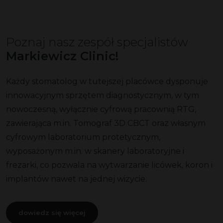
Poznaj nasz zespół specjalistów
Markiewicz Clinic!
Każdy stomatolog w tutejszej placówce dysponuje
innowacyjnym sprzętem diagnostycznym, w tym
nowoczesną, wyłącznie cyfrową pracownią RTG,
zawierająca m.in. Tomograf 3D CBCT oraz własnym
cyfrowym laboratorium protetycznym,
wyposażonym m.in. w skanery laboratoryjne i
frezarki, co pozwala na wytwarzanie licówek, koron i
implantów nawet na jednej wizycie.
dowiedz się więcej