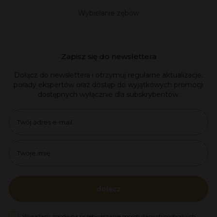
Wybielanie zębów
Zapisz się do newslettera
Dołącz do newslettera i otrzymuj regularne aktualizacje,
porady ekspertów oraz dostęp do wyjątkowych promocji
dostępnych wyłącznie dla subskrybentów.
Email
name
dołącz
Zgoda na marketing
Wyrażam zgodę na przetwarzanie moich danych osobowych