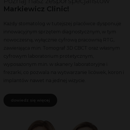
Poznaj nasz zespół specjalistów
Markiewicz Clinic!
Każdy stomatolog w tutejszej placówce dysponuje
innowacyjnym sprzętem diagnostycznym, w tym
nowoczesną, wyłącznie cyfrową pracownią RTG,
zawierająca m.in. Tomograf 3D CBCT oraz własnym
cyfrowym laboratorium protetycznym,
wyposażonym m.in. w skanery laboratoryjne i
frezarki, co pozwala na wytwarzanie licówek, koron i
implantów nawet na jednej wizycie.
dowiedz się więcej