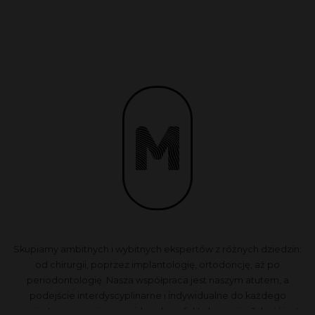
Skupiamy ambitnych i wybitnych ekspertów z różnych dziedzin:
od chirurgii, poprzez implantologię, ortodoncję, aż po
periodontologię. Nasza współpraca jest naszym atutem, a
podejście interdyscyplinarne i indywidualne do każdego
pacjenta zapewnia przewidywalne efekty leczenia. Jakość jest