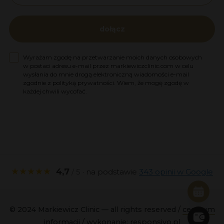
dołącz
Zgoda na marketing
Wyrażam zgodę na przetwarzanie moich danych osobowych
w postaci adresu e-mail przez markiewiczclinic.com w celu
wysłania do mnie drogą elektroniczną wiadomości e-mail
zgodnie z polityką prywatności. Wiem, że mogę zgodę w
każdej chwili wycofać.
★★★★★
4,7
/ 5
· na podstawie
343 opinii w Google
© 2024 Markiewicz Clinic — all rights reserved /
centrum
informacji
/ wykonanie:
responsivo.pl