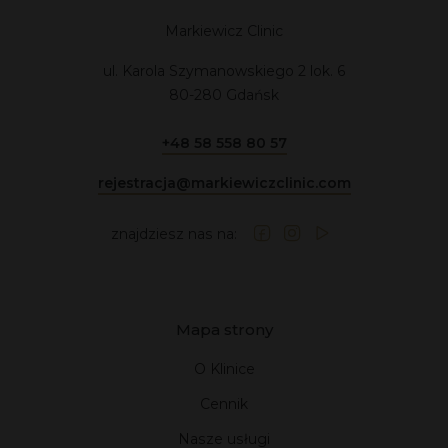
dla nas najważniejsza, dlatego nie akceptujemy kompromisów.
Markiewicz Clinic
ul. Karola Szymanowskiego 2 lok. 6
80-280 Gdańsk
+48 58 558 80 57
rejestracja@markiewiczclinic.com
znajdziesz nas na:
Mapa strony
O Klinice
Cennik
Nasze usługi