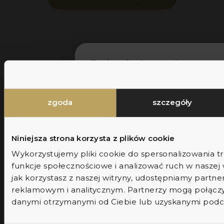
Zapisz się do newslettera
Dołącz do newslettera, otrzymuj reg
aktualizacje, porady ekspertów oraz 
do wyjątkowych promocji dostępny
zgoda
szczegóły
wyłącznie dla subskrybentów.
Niniejsza strona korzysta z plików cookie
Wykorzystujemy pliki cookie do spersonalizowania tr
imię
funkcje społecznościowe i analizować ruch w naszej w
jak korzystasz z naszej witryny, udostępniamy part
reklamowym i analitycznym. Partnerzy mogą połączyć
dołącz
danymi otrzymanymi od Ciebie lub uzyskanymi podcza
zgoda na marketing
Wyrażam zgodę na przetwarzanie