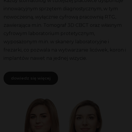
Każdy stomatolog w tutejszej placówce dysponuje
innowacyjnym sprzętem diagnostycznym, w tym
nowoczesną, wyłącznie cyfrową pracownią RTG,
zawierająca m.in. Tomograf 3D CBCT oraz własnym
cyfrowym laboratorium protetycznym,
wyposażonym m.in. w skanery laboratoryjne i
frezarki, co pozwala na wytwarzanie licówek, koron i
implantów nawet na jednej wizycie.
dowiedz się więcej