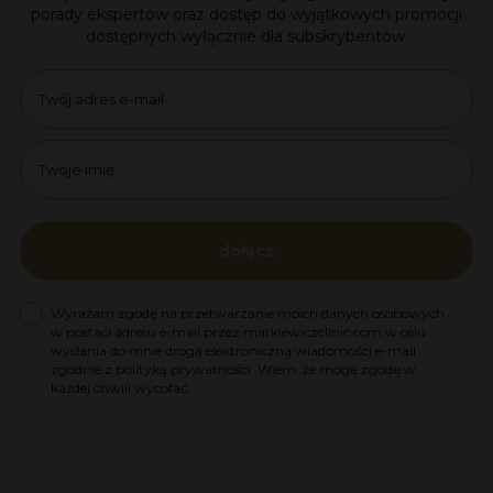
porady ekspertów oraz dostęp do wyjątkowych promocji
dostępnych wyłącznie dla subskrybentów.
Email
name
dołącz
Zgoda na marketing
Wyrażam zgodę na przetwarzanie moich danych osobowych
w postaci adresu e-mail przez markiewiczclinic.com w celu
wysłania do mnie drogą elektroniczną wiadomości e-mail
zgodnie z polityką prywatności. Wiem, że mogę zgodę w
każdej chwili wycofać.