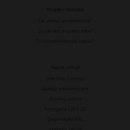
Porady i nowości
Jak usunąć przebarwienia?
Co zamiast implantu zęba?
Co na nadwrażliwość zębów?
Nasze usługi
One Step Concept
Aparaty ortodontyczne
Bonding zebów
Tomografia CBCT 3D
Diagnostyka RTG
Implanty zębów