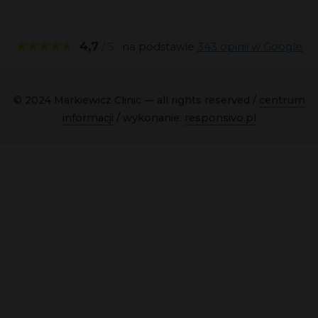
★★★★★
4,7
/ 5
· na podstawie
343 opinii w Google
© 2024 Markiewicz Clinic — all rights reserved /
centrum
informacji
/ wykonanie:
responsivo.pl