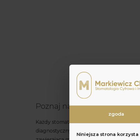
Poznaj nasz zespół specjali
zgoda
Każdy stomatolog w tutejszej placówce
diagnostycznym, w tym nowoczesną, wyłą
Niniejsza strona korzysta
zawierająca m.in. Tomograf 3D CBCT ora