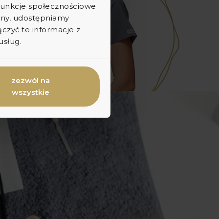
 funkcje społecznościowe
ryny, udostępniamy
zyć te informacje z
usług.
zezwól na
wszystkie