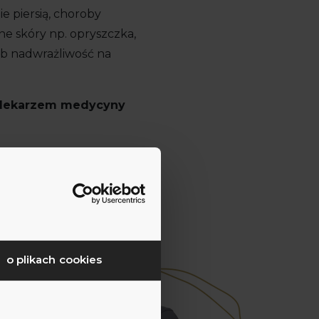
e piersią, choroby
e skóry np. opryszczka,
ub nadwrażliwość na
m lekarzem medycyny
o plikach cookies