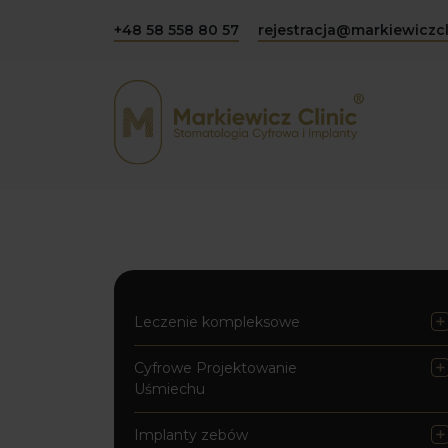
+48 58 558 80 57
rejestracja@markiewiczcl
Leczenie kompleksowe
Cyfrowe Projektowanie
Uśmiechu
Implanty zebów