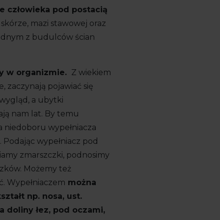
e człowieka pod postacią
 skórze, mazi stawowej oraz
jednym z budulców ścian
y w organizmie.
Z wiekiem
je, zaczynają pojawiać się
 wygląd, a ubytki
ją nam lat. By temu
a niedoboru wypełniacza
m. Podając wypełniacz pod
niamy zmarszczki, podnosimy
iczków. Możemy też
żyć. Wypełniaczem
można
tałt np. nosa, ust.
 doliny łez, pod oczami,