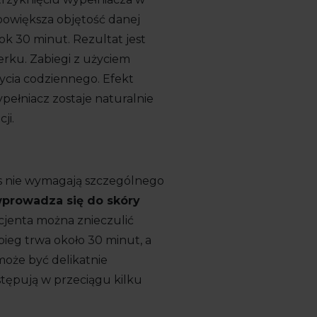
 powiększa objętość danej
ok 30 minut. Rezultat jest
rku. Zabiegi z użyciem
ycia codziennego. Efekt
ypełniacz zostaje naturalnie
ji.
as nie wymagają szczególnego
wprowadza się do skóry
cjenta można znieczulić
ieg trwa około 30 minut, a
może być delikatnie
stępują w przeciągu kilku