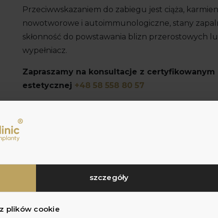
Przeciwwskazaniem do zabiegu jest ciąża, karmieni
nowotworowe i autoimmunologiczne, stany zapaln
skłonność do powstawania blizn przerostowych l
wypełniacz.
Zapraszamy na konsultacje z certyfikowany
estetycznej
+48 58 558 80 57
stów
Markiewicz Clinic!
szczegóły
 dysponuje innowacyjnym sprzętem
cznie cyfrową pracownią RTG,
 z plików cookie
z własnym cyfrowym laboratorium