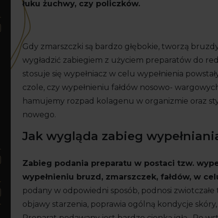
łuku żuchwy, czy policzków.
Gdy zmarszczki są bardzo głębokie, tworzą bruzdy
wygładzić zabiegiem z użyciem preparatów do re
stosuje się wypełniacz w celu wypełnienia powstał
czole, czy wypełnieniu fałdów nosowo- wargowych
hamujemy rozpad kolagenu w organizmie oraz s
nowego.
Jak wygląda zabieg wypełniani
Zabieg podania preparatu w postaci tzw. wype
wypełnieniu bruzd, zmarszczek, fałdów, w celu
podany w odpowiedni sposób, podnosi zwiotczałe 
objawy starzenia, poprawia ogólną kondycje skóry, j
Preparat podawany jest bardzo cienką igłą. Po ws