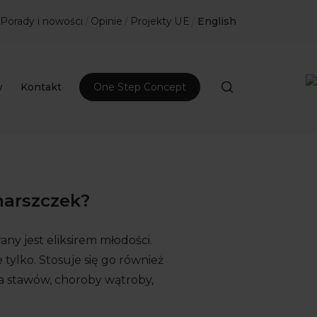
Porady i nowości
/
Opinie
/
Projekty UE
/
English
w
Kontakt
One Step Concept
marszczek?
ny jest eliksirem młodości.
 tylko. Stosuje się go również
a stawów, choroby wątroby,