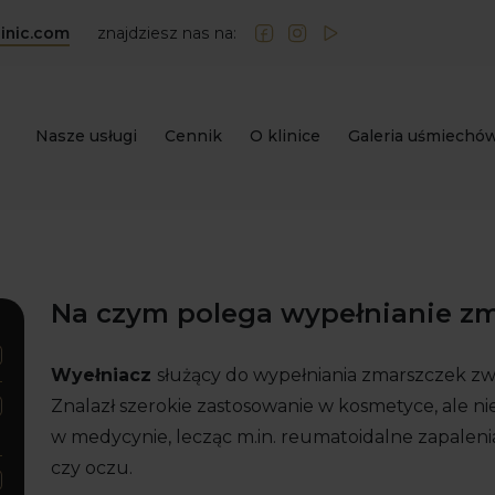
inic.com
znajdziesz nas na:
Nasze usługi
Cennik
O klinice
Galeria uśmiechó
Na czym polega wypełnianie z
Wyełniacz
służący do wypełniania zmarszczek zwa
Znalazł szerokie zastosowanie w kosmetyce, ale nie
w medycynie, lecząc m.in. reumatoidalne zapaleni
czy oczu.