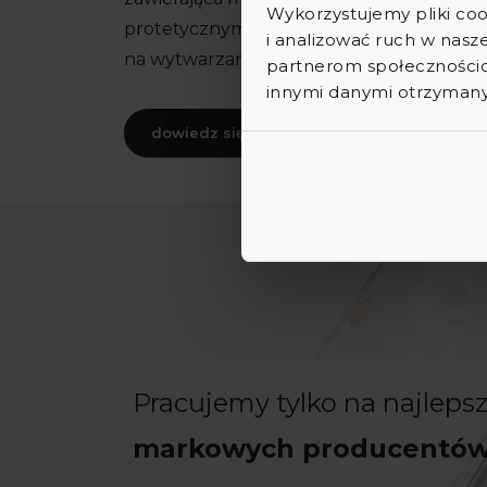
Wykorzystujemy pliki coo
protetycznym, wyposażonym m.in. w skaner
i analizować ruch w nasze
na wytwarzanie licówek, koron i implantó
partnerom społecznościo
innymi danymi otrzymanym
dowiedz się więcej
Pracujemy tylko na najleps
markowych producentów