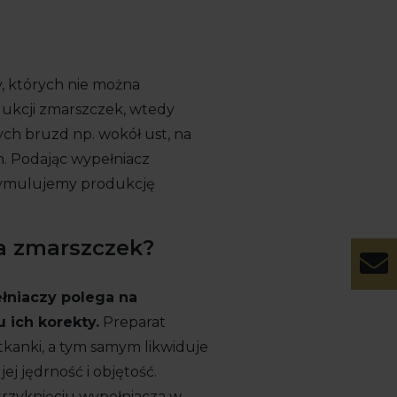
, których nie można
dukcji zmarszczek, wtedy
ych bruzd np. wokół ust, na
. Podając wypełniacz
tymulujemy produkcję
a zmarszczek?
łniaczy polega na
 ich korekty.
Preparat
tkanki, a tym samym likwiduje
ej jędrność i objętość.
trzyknięciu wypełniacza w