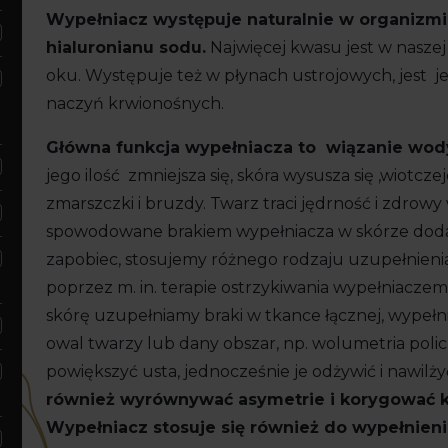
Wypełniacz występuje naturalnie w organizmi
hialuronianu sodu.
Najwięcej kwasu jest w naszej
oku. Występuje też w płynach ustrojowych, jest 
naczyń krwionośnych.
Główna funkcja wypełniacza to wiązanie wod
jego ilość zmniejsza się, skóra wysusza się ,wiotcze
zmarszczki i bruzdy. Twarz traci jędrność i zdrowy
spowodowane brakiem wypełniacza w skórze doda
zapobiec, stosujemy różnego rodzaju uzupełnieni
poprzez m. in. terapie ostrzykiwania wypełniacze
skórę uzupełniamy braki w tkance łącznej, wypeł
owal twarzy lub dany obszar, np. wolumetria pol
powiększyć usta, jednocześnie je odżywić i nawil
również wyrównywać asymetrie i korygować ksz
Wypełniacz stosuje się również do wypełnienia