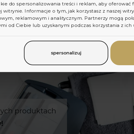
kie do spersonalizowania treści i reklam, aby oferować
y laboratoryjne i frezarki, co pozwala
j witrynie. Informacje o tym, jak korzystasz z naszej wit
w nawet na jednej wizycie.
wym, reklamowym i analitycznym. Partnerzy mogą połąc
i od Ciebie lub uzyskanymi podczas korzystania z ich 
spersonalizuj
zych produktach
!