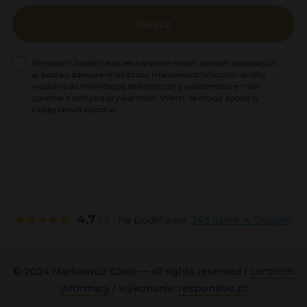
dołącz
Zgoda na marketing
Wyrażam zgodę na przetwarzanie moich danych osobowych
w postaci adresu e-mail przez markiewiczclinic.com w celu
wysłania do mnie drogą elektroniczną wiadomości e-mail
zgodnie z polityką prywatności. Wiem, że mogę zgodę w
każdej chwili wycofać.
★★★★★
4,7
/ 5
· na podstawie
343 opinii w Google
© 2024 Markiewicz Clinic — all rights reserved /
centrum
informacji
/ wykonanie:
responsivo.pl