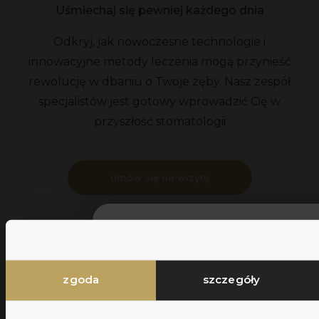
Uśmiechaj się pewniej każdego dnia
Odkryj, jak nowoczesne technologie i
innowacyjne metody leczenia mogą przynieść
rewolucję w dbaniu o Twoje zęby. Nasz zespół
specjalistów jest gotowy wprowadzić Cię w
przyszłość stomatologii
umów się na wizytę
Zapisz się do newslettera
Dołącz do newslettera, otrzymuj regula
aktualizacje, porady ekspertów oraz do
zgoda
szczegóły
do wyjątkowych promocji dostępnych
wyłącznie dla subskrybentów.