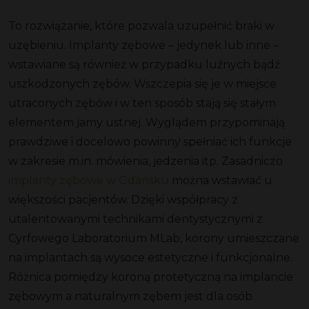
To rozwiązanie, które pozwala uzupełnić braki w
uzębieniu. Implanty zębowe – jedynek lub inne –
wstawiane są również w przypadku luźnych bądź
uszkodzonych zębów. Wszczepia się je w miejsce
utraconych zębów i w ten sposób stają się stałym
elementem jamy ustnej. Wyglądem przypominają
prawdziwe i docelowo powinny spełniać ich funkcje
w zakresie m.in. mówienia, jedzenia itp. Zasadniczo
implanty zębowe w Gdańsku
można wstawiać u
większości pacjentów. Dzięki współpracy z
utalentowanymi technikami dentystycznymi z
Cyrfowego Laboratorium MLab, korony umieszczane
na implantach są wysoce estetyczne i funkcjonalne.
Różnica pomiędzy koroną protetyczną na implancie
zębowym a naturalnym zębem jest dla osób