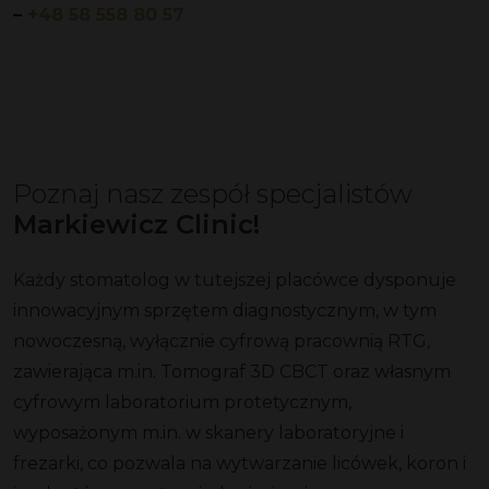
–
+48 58 558 80 57
Poznaj nasz zespół specjalistów
Markiewicz Clinic!
Każdy stomatolog w tutejszej placówce dysponuje
innowacyjnym sprzętem diagnostycznym, w tym
nowoczesną, wyłącznie cyfrową pracownią RTG,
zawierająca m.in. Tomograf 3D CBCT oraz własnym
cyfrowym laboratorium protetycznym,
wyposażonym m.in. w skanery laboratoryjne i
frezarki, co pozwala na wytwarzanie licówek, koron i