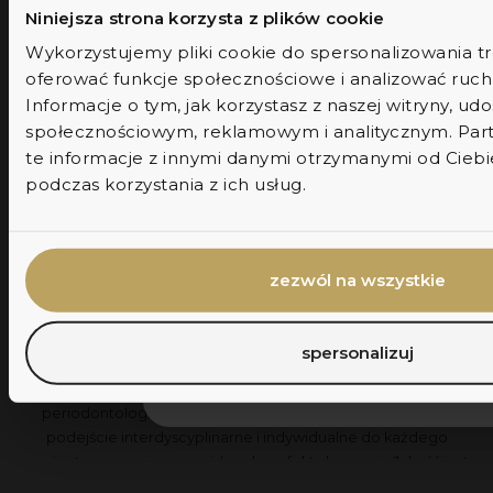
Niniejsza strona korzysta z plików cookie
Wykorzystujemy pliki cookie do spersonalizowania tre
oferować funkcje społecznościowe i analizować ruch 
imię
Informacje o tym, jak korzystasz z naszej witryny, 
społecznościowym, reklamowym i analitycznym. Par
dołącz
te informacje z innymi danymi otrzymanymi od Ciebi
podczas korzystania z ich usług.
zgoda na marketing
Wyrażam zgodę na przetwarzanie
mojego adresu e-mail przez
markiewiczclinic.com w celu wysyłani
wiadomości zgodnie z polityką
zezwól na wszystkie
prywatności. Zgodę mogę wycofać w
każdej chwili, klikając w link w e-mailu.
spersonalizuj
Skupiamy ambitnych i wybitnych ekspertów z różnych dziedzin:
Nie, dziękuję
od chirurgii, poprzez implantologię, ortodoncję, aż po
periodontologię. Nasza współpraca jest naszym atutem, a
podejście interdyscyplinarne i indywidualne do każdego
pacjenta zapewnia przewidywalne efekty leczenia. Jakość jest
dla nas najważniejsza, dlatego nie akceptujemy kompromisów.