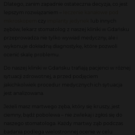
Dlatego, zanim zapadnie ostateczna decyzja, co jest
lepszym rozwiązaniem –
leczenie kanałowe pod
mikroskopem
czy
implanty jedynek
lub innych
zębów, lekarz stomatolog z naszej kliniki w Gdańsku
przeprowadza nie tylko wywiad medyczny, ale i
wykonuje dokładną diagnostykę, które pozwoli
ocenić skalę problemu.
Do naszej kliniki w Gdańsku trafiają pacjenci w różnej
sytuacji zdrowotnej, a przed podjęciem
jakichkolwiek procedur medycznych ich sytuacja
jest analizowana.
Jeżeli masz martwego zęba, który się kruszy, jest
ciemny, bądź pobolewa – nie zwlekaj i zgłoś się do
naszego stomatologa. Każdy martwy ząb podczas
badania podlega wielostronnej ocenie w celu