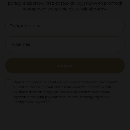
porady ekspertów oraz dostęp do wyjątkowych promocji
dostępnych wyłącznie dla subskrybentów.
Email
name
dołącz
Zgoda na marketing
Wyrażam zgodę na przetwarzanie moich danych osobowych
w postaci adresu e-mail przez markiewiczclinic.com w celu
wysłania do mnie drogą elektroniczną wiadomości e-mail
zgodnie z polityką prywatności. Wiem, że mogę zgodę w
każdej chwili wycofać.