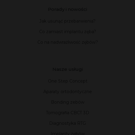
Porady i nowości
Jak usunąć przebarwienia?
Co zamiast implantu zęba?
Co na nadwrażliwość zębów?
Nasze usługi
One Step Concept
Aparaty ortodontyczne
Bonding zebów
Tomografia CBCT 3D
Diagnostyka RTG
Implanty zębów