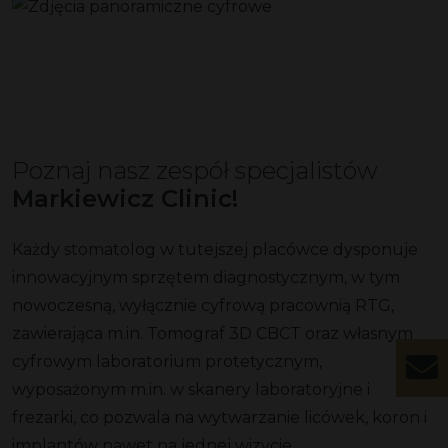
Poznaj nasz zespół specjalistów
Markiewicz Clinic!
Każdy stomatolog w tutejszej placówce dysponuje
innowacyjnym sprzętem diagnostycznym, w tym
nowoczesną, wyłącznie cyfrową pracownią RTG,
zawierająca m.in. Tomograf 3D CBCT oraz własnym
cyfrowym laboratorium protetycznym,
wyposażonym m.in. w skanery laboratoryjne i
frezarki, co pozwala na wytwarzanie licówek, koron i
implantów nawet na jednej wizycie.