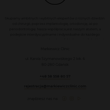
Skupiamy ambitnych i wybitnych ekspertów z różnych dziedzin:
od chirurgii, poprzez implantologię, ortodoncję, aż po
periodontologię. Nasza współpraca jest naszym atutem, a
podejście interdyscyplinarne i indywidualne do każdego
pacjenta zapewnia przewidywalne efekty leczenia. Jakość jest
dla nas najważniejsza, dlatego nie akceptujemy kompromisów.
Markiewicz Clinic
ul. Karola Szymanowskiego 2 lok. 6
80-280 Gdańsk
+48 58 558 80 57
rejestracja@markiewiczclinic.com
znajdziesz nas na: