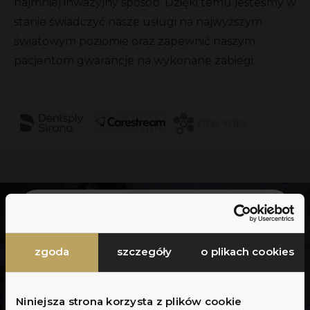
najmniej inwazyjny sposób. Dzięki temu jesteśmy w
stanie świadczyć nasze usługi na najwyższym
światowym poziomie oraz zapewnić naszym
pacjentom gwarancje na wykonane zabiegi.
Zapisz się do newslettera
Dołącz do newslettera, otrzymuj regularne
zgoda
szczegóły
o plikach cookies
aktualizacje, porady ekspertów oraz dostęp
do wyjątkowych promocji dostępnych
wyłącznie dla subskrybentów.
Niniejsza strona korzysta z plików cookie