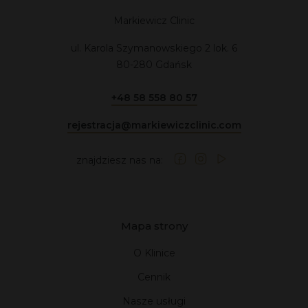
dla nas najważniejsza, dlatego nie akceptujemy kompromisów.
Markiewicz Clinic
ul. Karola Szymanowskiego 2 lok. 6
80-280 Gdańsk
+48 58 558 80 57
rejestracja@markiewiczclinic.com
znajdziesz nas na:
Mapa strony
O Klinice
Cennik
Nasze usługi