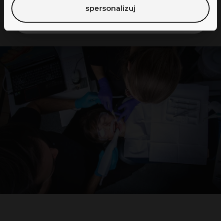
spersonalizuj
Nie, dziękuję