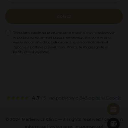
dołącz
Zgoda na marketing
Wyrażam zgodę na przetwarzanie moich danych osobowych
w postaci adresu e-mail przez markiewiczclinic.com w celu
wysłania do mnie drogą elektroniczną wiadomości e-mail
zgodnie z polityką prywatności. Wiem, że mogę zgodę w
każdej chwili wycofać.
★★★★★
4,7
/ 5
· na podstawie
343 opinii w Google
© 2024 Markiewicz Clinic — all rights reserved /
centrum
informacji
/ wykonanie:
responsivo.pl