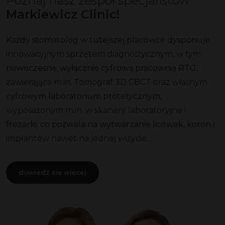
Poznaj nasz zespół specjalistów
Markiewicz Clinic!
Każdy stomatolog w tutejszej placówce dysponuje
innowacyjnym sprzętem diagnostycznym, w tym
nowoczesną, wyłącznie cyfrową pracownią RTG,
zawierająca m.in. Tomograf 3D CBCT oraz własnym
cyfrowym laboratorium protetycznym,
wyposażonym m.in. w skanery laboratoryjne i
frezarki, co pozwala na wytwarzanie licówek, koron i
implantów nawet na jednej wizycie.
dowiedz się więcej