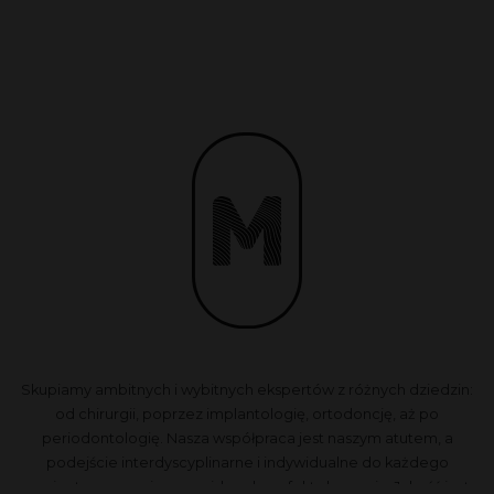
Skupiamy ambitnych i wybitnych ekspertów z różnych dziedzin:
od chirurgii, poprzez implantologię, ortodoncję, aż po
periodontologię. Nasza współpraca jest naszym atutem, a
podejście interdyscyplinarne i indywidualne do każdego
pacjenta zapewnia przewidywalne efekty leczenia. Jakość jest