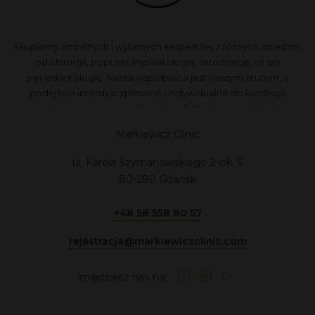
Skupiamy ambitnych i wybitnych ekspertów z różnych dziedzin:
od chirurgii, poprzez implantologię, ortodoncję, aż po
periodontologię. Nasza współpraca jest naszym atutem, a
podejście interdyscyplinarne i indywidualne do każdego
pacjenta zapewnia przewidywalne efekty leczenia. Jakość jest
dla nas najważniejsza, dlatego nie akceptujemy kompromisów.
Markiewicz Clinic
ul. Karola Szymanowskiego 2 lok. 6
80-280 Gdańsk
+48 58 558 80 57
rejestracja@markiewiczclinic.com
znajdziesz nas na: