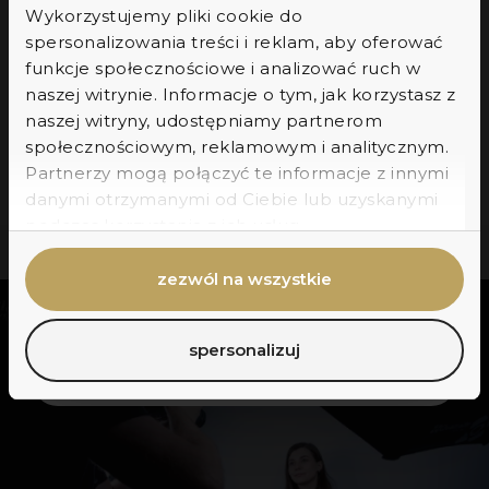
Wykorzystujemy pliki cookie do
stanie świadczyć nasze usługi na najwyższym
spersonalizowania treści i reklam, aby oferować
światowym poziomie oraz zapewnić naszym
imię
funkcje społecznościowe i analizować ruch w
pacjentom gwarancje na wykonane zabiegi.
naszej witrynie. Informacje o tym, jak korzystasz z
naszej witryny, udostępniamy partnerom
dołącz
społecznościowym, reklamowym i analitycznym.
Partnerzy mogą połączyć te informacje z innymi
zgoda na marketing
Wyrażam zgodę na przetwarzanie
danymi otrzymanymi od Ciebie lub uzyskanymi
mojego adresu e-mail przez
podczas korzystania z ich usług.
markiewiczclinic.com w celu wysyłania
wiadomości zgodnie z polityką
prywatności. Zgodę mogę wycofać w
zezwól na wszystkie
każdej chwili, klikając w link w e-mailu.
spersonalizuj
Nie, dziękuję