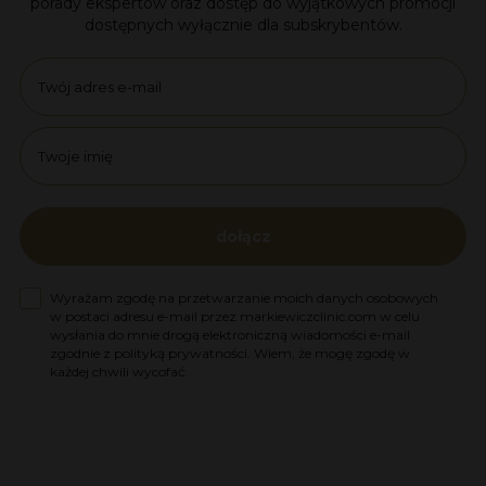
porady ekspertów oraz dostęp do wyjątkowych promocji
dostępnych wyłącznie dla subskrybentów.
Email
name
dołącz
Zgoda na marketing
Wyrażam zgodę na przetwarzanie moich danych osobowych
w postaci adresu e-mail przez markiewiczclinic.com w celu
wysłania do mnie drogą elektroniczną wiadomości e-mail
zgodnie z polityką prywatności. Wiem, że mogę zgodę w
każdej chwili wycofać.