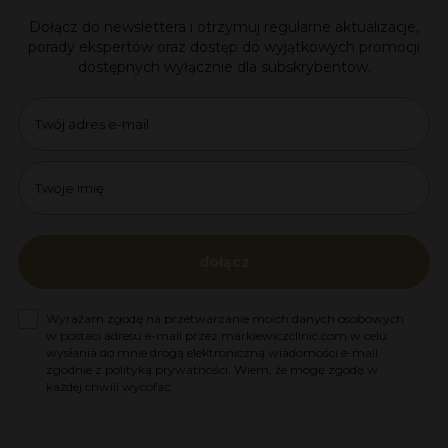
Dołącz do newslettera i otrzymuj regularne aktualizacje,
porady ekspertów oraz dostęp do wyjątkowych promocji
dostępnych wyłącznie dla subskrybentów.
Email
name
dołącz
Zgoda na marketing
Wyrażam zgodę na przetwarzanie moich danych osobowych
w postaci adresu e-mail przez markiewiczclinic.com w celu
wysłania do mnie drogą elektroniczną wiadomości e-mail
zgodnie z polityką prywatności. Wiem, że mogę zgodę w
każdej chwili wycofać.