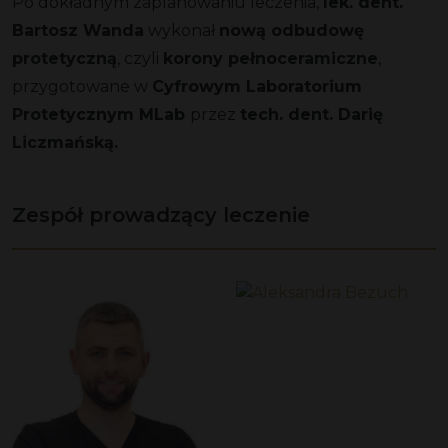
Po dokładnym zaplanowaniu leczenia,
lek. dent.
Bartosz Wanda
wykonał
nową odbudowę
protetyczną
, czyli
korony pełnoceramiczne
,
przygotowane w
Cyfrowym Laboratorium
Protetycznym MLab
przez
tech. dent. Darię
Liczmańską.
Zespół prowadzący leczenie