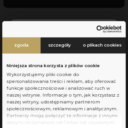
Skorzystaj z
wygodnych rat
Zapisz się do newslettera
na leczenie w naszej klinice
Dołącz do newslettera, otrzymuj regularne
zgoda
szczegóły
o plikach cookies
aktualizacje, porady ekspertów oraz dostęp
do wyjątkowych promocji dostępnych
wyłącznie dla subskrybentów.
Niniejsza strona korzysta z plików cookie
Wykorzystujemy pliki cookie do
Czasem pojawia się nieplanowana sytuacja w której
spersonalizowania treści i reklam, aby oferować
zmuszeni jesteśmy skorzystać z pomocy
imię
funkcje społecznościowe i analizować ruch w
stomatologa, a nie planowaliśmy tego w swoim
naszej witrynie. Informacje o tym, jak korzystasz z
aktualnym, domowym budżecie. Wychodząc temu
naszej witryny, udostępniamy partnerom
dołącz
naprzeciw, wprowadziliśmy system leczenia
społecznościowym, reklamowym i analitycznym.
stomatologicznego na raty.
Partnerzy mogą połączyć te informacje z innymi
zgoda na marketing
Wyrażam zgodę na przetwarzanie
danymi otrzymanymi od Ciebie lub uzyskanymi
mojego adresu e-mail przez