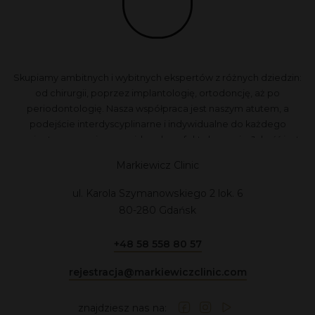
Skupiamy ambitnych i wybitnych ekspertów z różnych dziedzin:
od chirurgii, poprzez implantologię, ortodoncję, aż po
periodontologię. Nasza współpraca jest naszym atutem, a
podejście interdyscyplinarne i indywidualne do każdego
pacjenta zapewnia przewidywalne efekty leczenia. Jakość jest
dla nas najważniejsza, dlatego nie akceptujemy kompromisów.
Markiewicz Clinic
ul. Karola Szymanowskiego 2 lok. 6
80-280 Gdańsk
+48 58 558 80 57
rejestracja@markiewiczclinic.com
znajdziesz nas na: