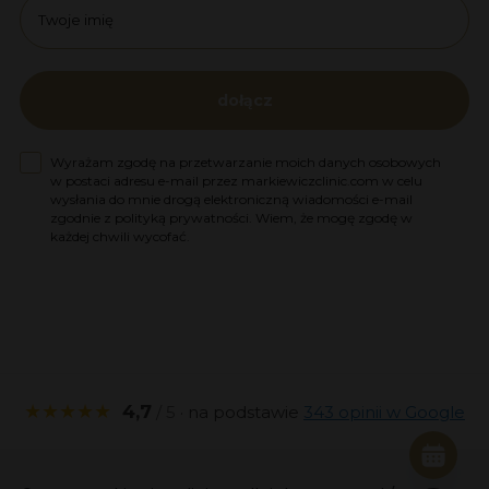
dołącz
Zgoda na marketing
Wyrażam zgodę na przetwarzanie moich danych osobowych
w postaci adresu e-mail przez markiewiczclinic.com w celu
wysłania do mnie drogą elektroniczną wiadomości e-mail
zgodnie z polityką prywatności. Wiem, że mogę zgodę w
każdej chwili wycofać.
★★★★★
4,7
/ 5
· na podstawie
343 opinii w Google