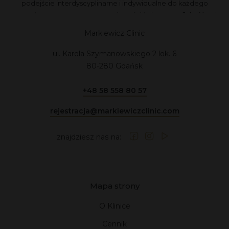
podejście interdyscyplinarne i indywidualne do każdego
pacjenta zapewnia przewidywalne efekty leczenia. Jakość jest
dla nas najważniejsza, dlatego nie akceptujemy kompromisów.
Markiewicz Clinic
ul. Karola Szymanowskiego 2 lok. 6
80-280 Gdańsk
+48 58 558 80 57
rejestracja@markiewiczclinic.com
znajdziesz nas na:
Mapa strony
O Klinice
Cennik