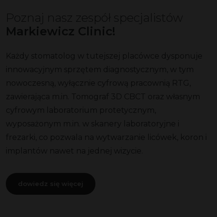
Poznaj nasz zespół specjalistów
Markiewicz Clinic!
Każdy stomatolog w tutejszej placówce dysponuje
innowacyjnym sprzętem diagnostycznym, w tym
nowoczesną, wyłącznie cyfrową pracownią RTG,
zawierająca m.in. Tomograf 3D CBCT oraz własnym
cyfrowym laboratorium protetycznym,
wyposażonym m.in. w skanery laboratoryjne i
frezarki, co pozwala na wytwarzanie licówek, koron i
implantów nawet na jednej wizycie.
dowiedz się więcej