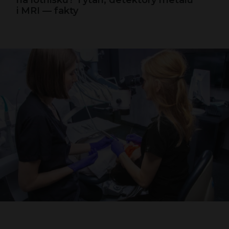
na lotnisku? Tytan, detektory metalu
i MRI — fakty