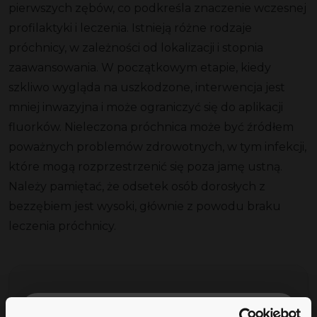
pierwszych zębów, co podkreśla znaczenie wczesnej
profilaktyki i leczenia. Istnieją różne rodzaje
próchnicy, w zależności od lokalizacji i stopnia
zaawansowania. W początkowym etapie, kiedy
szkliwo wygląda na uszkodzone, interwencja jest
mniej inwazyjna i może ograniczyć się do aplikacji
fluorków. Nieleczona próchnica może być źródłem
poważnych problemów zdrowotnych, w tym infekcji,
które mogą rozprzestrzenić się poza jamę ustną.
Należy pamiętać, że odsetek osób dorosłych z
bezzębiem jest wysoki, głównie z powodu braku
leczenia próchnicy.
AUTOR