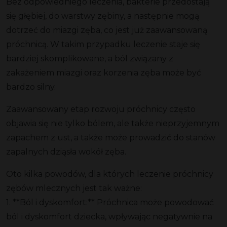
Bez odpowiedniego leczenia, bakterie przedostają
się głębiej, do warstwy
zębiny
, a następnie mogą
dotrzeć do
miazgi zęba
, co jest już
zaawansowaną
próchnicą
. W takim przypadku leczenie staje się
bardziej skomplikowane, a ból związany z
zakażeniem
miazgi
oraz
korzenia zęba
może być
bardzo silny.
Zaawansowany etap rozwoju próchnicy często
objawia się nie tylko bólem, ale także
nieprzyjemnym
zapachem z ust
, a także może prowadzić do stanów
zapalnych
dziąsła
wokół zęba.
Oto kilka powodów, dla których leczenie próchnicy
zębów mlecznych jest tak ważne:
1. **Ból i dyskomfort:** Próchnica może powodować
ból i dyskomfort dziecka, wpływając negatywnie na