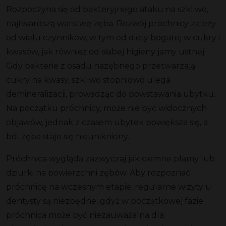
Rozpoczyna się od bakteryjnego ataku na
szkliwo
,
najtwardszą warstwę zęba.
Rozwój próchnicy
zależy
od wielu czynników, w tym od diety bogatej w cukry i
kwasów, jak również od słabej
higieny jamy ustnej
.
Gdy
bakterie
z osadu nazębnego przetwarzają
cukry na kwasy,
szkliwo
stopniowo ulega
demineralizacji, prowadząc do powstawania
ubytku
.
Na
początku próchnicy
, może nie być widocznych
objawów, jednak z czasem ubytek powiększa się, a
ból zęba
staje się nieunikniony.
Próchnica wygląda
zazwyczaj jak ciemne plamy lub
dziurki na
powierzchni zębów
. Aby
rozpoznać
próchnicę
na wczesnym etapie, regularne wizyty u
dentysty są niezbędne, gdyż w początkowej
fazie
próchnica
może być niezauważalna dla