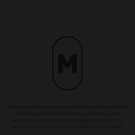
Skupiamy ambitnych i wybitnych ekspertów z różnych dziedzin:
od chirurgii, poprzez implantologię, ortodoncję, aż po
periodontologię. Nasza współpraca jest naszym atutem, a
podejście interdyscyplinarne i indywidualne do każdego
pacjenta zapewnia przewidywalne efekty leczenia. Jakość jest