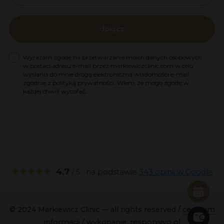
dołącz
Zgoda na marketing
Wyrażam zgodę na przetwarzanie moich danych osobowych
w postaci adresu e-mail przez markiewiczclinic.com w celu
wysłania do mnie drogą elektroniczną wiadomości e-mail
zgodnie z polityką prywatności. Wiem, że mogę zgodę w
każdej chwili wycofać.
★★★★★
4,7
/ 5
· na podstawie
343 opinii w Google
© 2024 Markiewicz Clinic — all rights reserved /
centrum
informacji
/ wykonanie:
responsivo.pl