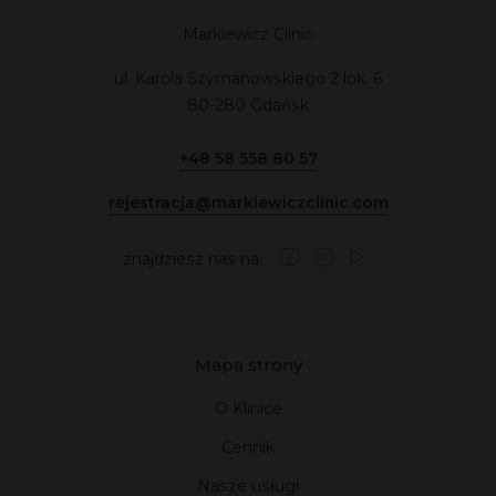
dla nas najważniejsza, dlatego nie akceptujemy kompromisów.
Markiewicz Clinic
ul. Karola Szymanowskiego 2 lok. 6
80-280 Gdańsk
+48 58 558 80 57
rejestracja@markiewiczclinic.com
znajdziesz nas na:
Mapa strony
O Klinice
Cennik
Nasze usługi