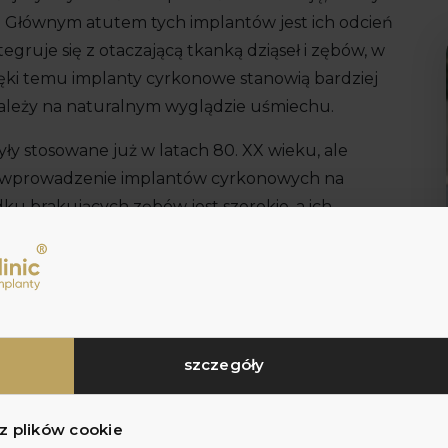
. Głównym atutem tych implantów jest ich odcień
egruje się z otaczającą tkanką dziąseł i zębów, w
ęki temu implanty cyrkonowe stanowią bardziej
zależy na naturalnym wyglądzie uśmiechu.
ły stosowane już w latach 80. XX wieku, ale
ił wprowadzenie implantów cyrkonowych na
ku brakujących zębów jest szerokie, a ich
akcji alergicznych i odrzutu przez organizm. Co
j mikroszczelin niż ich tytanowe odpowiedniki, co
 sprzyja lepszej higienie jamy ustnej.
niem dla pacjentów z cienkimi dziąsłami lub
aż ich jasna barwa pomaga uniknąć problemu
szczegóły
omimo wyższych kosztów, jakie generują, ich zalety
sprawiają, że coraz więcej pacjentów wybiera ten
 z plików cookie
radycyjnych metod uzupełniania brakujących