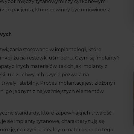
. Wybór między tytanowymi czy cyrkonowymi
rzeb pacjenta, które powinny być omówione z
owych
wiązania stosowane w implantologii, które
cji żucia i estetyki uśmiechu. Czym są implanty?
tybilnych materiałów, takich jak implanty z
ęki lub żuchwy. Ich użycie pozwala na
ały i stabilny. Proces implantacji jest złożony i
ni go jednym z najważniejszych elementów
czne standardy, które zapewniają ich trwałość i
e się implanty tytanowe, charakteryzują się
orozję, co czyni je idealnym materiałem do tego