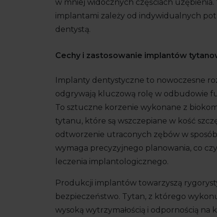
w mniej widocznych częściach uzębienia
implantami zależy od indywidualnych pot
dentystą.
Cechy i zastosowanie implantów tytan
Implanty dentystyczne to nowoczesne roz
odgrywają kluczową rolę w odbudowie funk
To sztuczne korzenie wykonane z biokompa
tytanu, które są wszczepiane w kość szcz
odtworzenie utraconych zębów w sposób trw
wymaga precyzyjnego planowania, co czy
leczenia implantologicznego.
Produkcji implantów towarzyszą rygorysty
bezpieczeństwo. Tytan, z którego wykonuj
wysoką wytrzymałością i odpornością na k