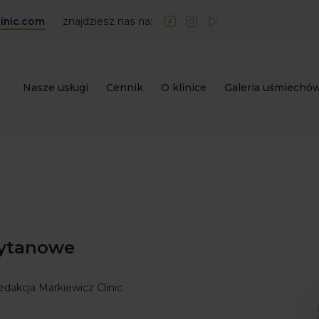
inic.com
znajdziesz nas na:
Nasze usługi
Cennik
O klinice
Galeria uśmiechó
tytanowe
edakcja Markiewicz Clinic