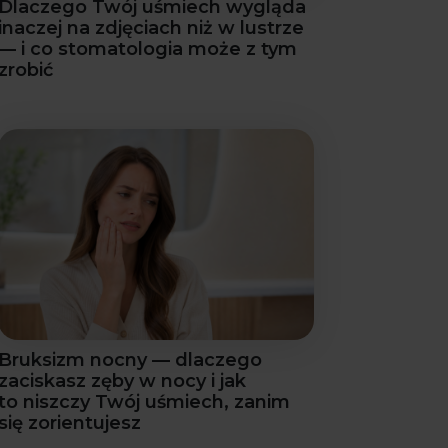
Dlaczego Twój uśmiech wygląda
inaczej na zdjęciach niż w lustrze
— i co stomatologia może z tym
zrobić
Bruksizm nocny — dlaczego
zaciskasz zęby w nocy i jak
to niszczy Twój uśmiech, zanim
się zorientujesz