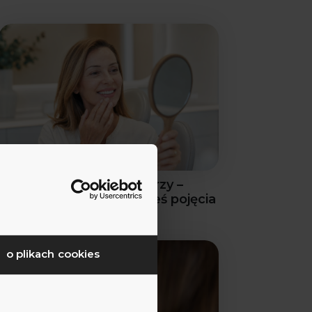
Zęby a starzenie się twarzy –
fakty, o których nie miałeś pojęcia
o plikach cookies