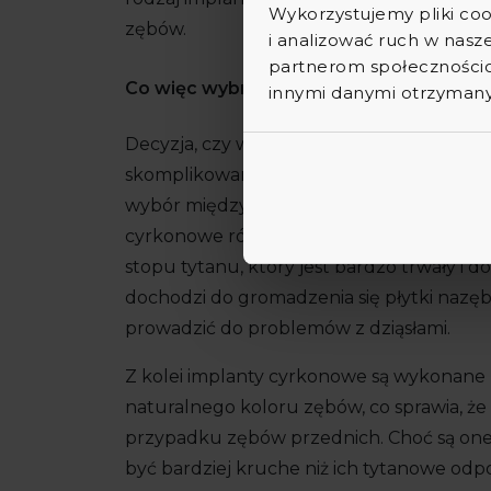
Wykorzystujemy pliki coo
zębów.
i analizować ruch w nasze
partnerom społecznościo
Co więc wybrać – implanty stomatologi
innymi danymi otrzymanym
Decyzja, czy wybrać implanty stomatolog
skomplikowana. Oba rodzaje mają swoje zal
wybór między nimi zależy od indywidualn
cyrkonowe różnią się przede wszystkim m
stopu tytanu, który jest bardzo trwały i d
dochodzi do gromadzenia się płytki nazę
prowadzić do problemów z dziąsłami.
Z kolei implanty cyrkonowe są wykonane z
naturalnego koloru zębów, co sprawia, że 
przypadku zębów przednich. Choć są one 
być bardziej kruche niż ich tytanowe od