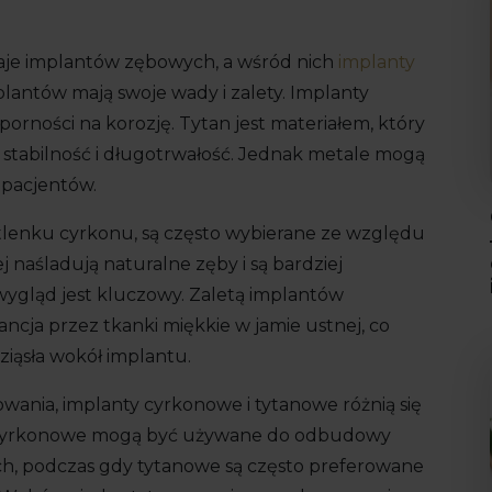
dzaje implantów zębowych, a wśród nich
implanty
plantów mają swoje wady i zalety. Implanty
porności na korozję. Tytan jest materiałem, który
a stabilność i długotrwałość. Jednak metale mogą
 pacjentów.
tlenku cyrkonu, są często wybierane ze względu
j naśladują naturalne zęby i są bardziej
ygląd jest kluczowy. Zaletą implantów
ancja przez tkanki miękkie w jamie ustnej, co
ziąsła wokół implantu.
ania, implanty cyrkonowe i tytanowe różnią się
ty cyrkonowe mogą być używane do odbudowy
, podczas gdy tytanowe są często preferowane