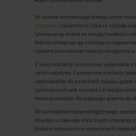
W świecie stomatologii istnieją różne ro
tytanowe
i ceramiczne. Oba te rodzaje im
tytanowe są znane ze swojej trwałości i od
dobrze integruje się z kością, co zapewni
czasami powodować reakcje alergiczne u
Z kolei implanty cyrkonowe, wykonane z 
na ich estetykę. Ceramiczne implanty lepie
odpowiednie do przednich zębów, gdzie w
cyrkonowych jest również ich lepsza toler
może prowadzić do lepszego gojenia się d
W kontekście implantologicznego zastosow
również w zakresie klinicznym. Implan
braków zębowych w widocznych miejscach