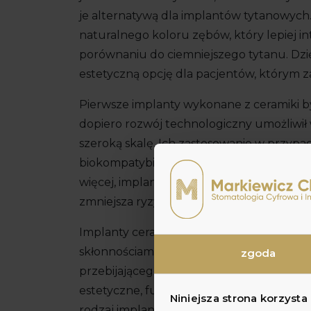
je alternatywą dla implantów tytanowych
naturalnego koloru zębów, który lepiej int
porównaniu do ciemniejszego tytanu. Dzi
estetyczną opcję dla pacjentów, którym 
Pierwsze implanty wykonane z ceramiki by
dopiero rozwój technologiczny umożliw
szeroką skalę. Ich zastosowanie w przypad
biokompatybilność minimalizuje ryzyko re
więcej, implanty cyrkonowe zawierają mnie
zmniejsza ryzyko gromadzenia się bakterii i
Implanty ceramiczne są idealnym rozwiąza
skłonnościami do recesji dziąseł, poniew
zgoda
przebijającego się koloru przez tkanki. P
estetyczne, funkcjonalne oraz zdrowotne 
Niniejsza strona korzysta
rodzaj implantów jako alternatywę dla t