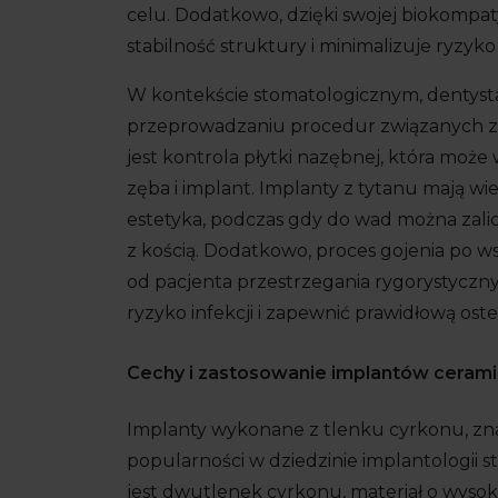
celu. Dodatkowo, dzięki swojej biokompatyb
stabilność struktury i minimalizuje ryzyk
W kontekście stomatologicznym, dentysta
przeprowadzaniu procedur związanych z
jest kontrola płytki nazębnej, która moż
zęba i implant. Implanty z tytanu mają wiel
estetyka, podczas gdy do wad można zali
z kością. Dodatkowo, proces gojenia po 
od pacjenta przestrzegania rygorystyczn
ryzyko infekcji i zapewnić prawidłową oste
Cechy i zastosowanie implantów ceram
Implanty wykonane z tlenku cyrkonu, zna
popularności w dziedzinie implantologii
jest dwutlenek cyrkonu, materiał o wysoki