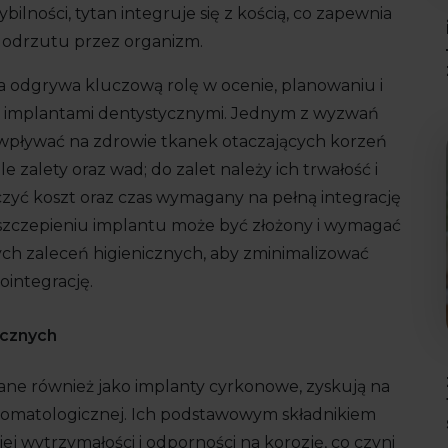
ilności, tytan integruje się z kością, co zapewnia
o odrzutu przez organizm.
 odgrywa kluczową rolę w ocenie, planowaniu i
 implantami dentystycznymi. Jednym z wyzwań
e wpływać na zdrowie tkanek otaczających korzeń
e zalety oraz wad; do zalet należy ich trwałość i
czyć koszt oraz czas wymagany na pełną integrację
wszczepieniu implantu może być złożony i wymagać
ych zaleceń higienicznych, aby zminimalizować
ointegrację.
icznych
ne również jako implanty cyrkonowe, zyskują na
 stomatologicznej. Ich podstawowym składnikiem
ej wytrzymałości i odporności na korozję, co czyni