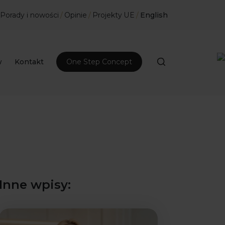
Porady i nowości
/
Opinie
/
Projekty UE
/
English
w
Kontakt
One Step Concept
Inne wpisy: