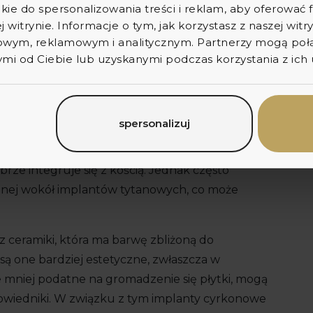
kie do spersonalizowania treści i reklam, aby oferować
j witrynie. Informacje o tym, jak korzystasz z naszej wit
wym, reklamowym i analitycznym. Partnerzy mogą połąc
czne tytanowe czy ceramiczne?
i od Ciebie lub uzyskanymi podczas korzystania z ich 
iczne tytanowe czy ceramiczne, może być
ety i wady oraz różne właściwości, co sprawia, że
spersonalizuj
ych potrzeb pacjenta. Implanty tytanowe i
ateriałem. Implanty tytanowe są wykonane ze
obrze integruje się z kością. Jednak często
bnej wokół implantów tytanowych, co może
 ceramiki, która ma barwę zbliżoną do
są one bardziej estetyczne, zwłaszcza w
mniej podatne na gromadzenie się płytki, mogą
powiedniki. W związku z tym implanty cyrkonowe