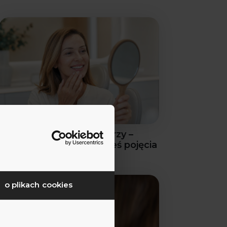
Zęby a starzenie się twarzy –
fakty, o których nie miałeś pojęcia
o plikach cookies