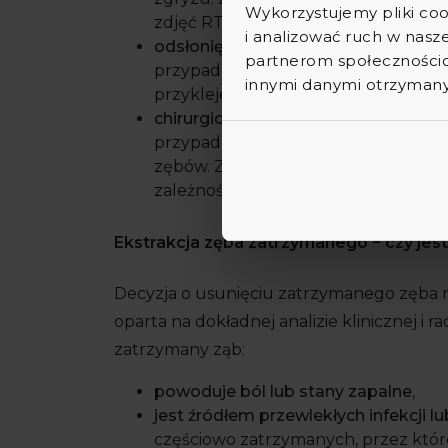
Wykorzystujemy pliki coo
zdjęć RTG,
i analizować ruch w nasze
odsłonięcie chirurgiczne zęba i lecz
partnerom społecznościo
przypadku kłów zatrzymanych w kośc
innymi danymi otrzymanym
przyklejeniu zamka ortodontycznego
chirurgiczną ekstrakcję zęba zatrz
przypadku ósemek powodujących dole
zębów. Zabieg wykonuje się w zniec
zależności od trudności zabiegu i pre
Ekstrakcja zęba zatrzymanego − czy jes
Decyzja o usunięciu zatrzymanego zęba 
oparta na dokładnej analizie klinicznej i ra
zatrzymany ząb:
powoduje ból lub stany zapalne
,
jest źródłem przewlekłych infekcji lu
częściowo zatrzymanych, przez które 