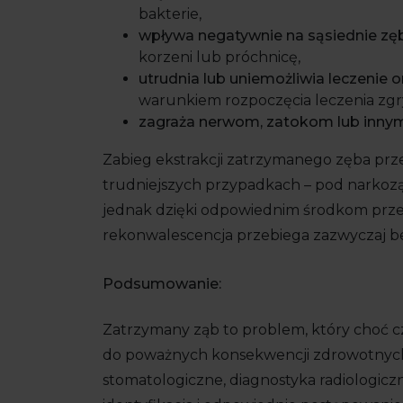
bakterie,
wpływa negatywnie na sąsiednie zę
korzeni lub próchnicę,
utrudnia lub uniemożliwia leczenie 
warunkiem rozpoczęcia leczenia zgr
zagraża nerwom, zatokom lub inn
Zabieg ekstrakcji zatrzymanego zęba prz
trudniejszych przypadkach – pod narkozą
jednak dzięki odpowiednim środkom przec
rekonwalescencja przebiega zazwyczaj be
Podsumowanie:
Zatrzymany ząb to problem, który choć c
do poważnych konsekwencji zdrowotnych.
stomatologiczne, diagnostyka radiologicz