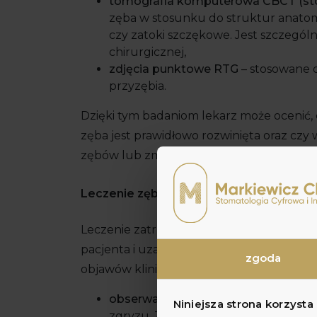
tomografia komputerowa CBCT (st
zęba w stosunku do struktur anatom
czy zatoki szczękowe. Jest szczegól
chirurgicznej,
zdjęcia punktowe RTG
– stosowane 
przyzębia.
Dzięki tym badaniom lekarz może ocenić, c
zęba jest prawidłowo rozwinięta oraz czy 
zębów lub zmian zapalnych.
Leczenie zębów zatrzymanych
Leczenie zatrzymanych zębów zawsze po
pacjenta i uzależnione od lokalizacji zęba
zgoda
objawów klinicznych. Możliwości terapeu
obserwację kliniczną
– stosowaną w 
Niniejsza strona korzysta
zgryzu. Zatrzymany ząb monitoruje 