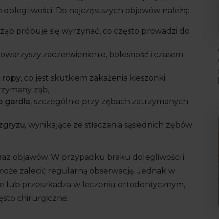
olegliwości. Do najczęstszych objawów należą:
 ząb próbuje się wyrzynać, co często prowadzi do
towarzyszy zaczerwienienie, bolesność i czasem
 ropy
, co jest skutkiem zakażenia kieszonki
trzymany ząb,
b gardła
, szczególnie przy zębach zatrzymanych
 zgryzu
, wynikające ze stłaczania sąsiednich zębów
oraz objawów. W przypadku braku dolegliwości i
może zalecić regularną obserwację. Jednak w
cje lub przeszkadza w leczeniu ortodontycznym,
ęsto chirurgiczne.