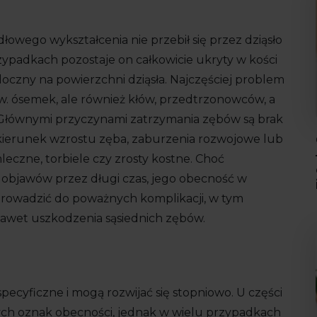
owego wykształcenia nie przebił się przez dziąsło
przypadkach pozostaje on całkowicie ukryty w kości
doczny na powierzchni dziąsła. Najczęściej problem
zw. ósemek, ale również kłów, przedtrzonowców, a
 Głównymi przyczynami zatrzymania zębów są brak
kierunek wzrostu zęba, zaburzenia rozwojowe lub
eczne, torbiele czy zrosty kostne. Choć
objawów przez długi czas, jego obecność w
prowadzić do poważnych komplikacji, w tym
nawet uszkodzenia sąsiednich zębów.
?
ecyficzne i mogą rozwijać się stopniowo. U części
ych oznak obecności, jednak w wielu przypadkach