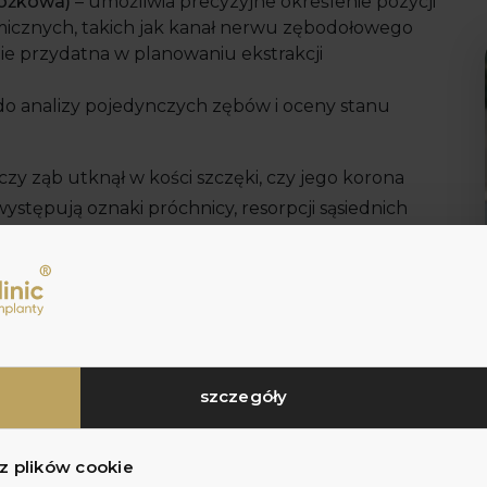
ożkowa)
– umożliwia precyzyjne określenie pozycji
icznych, takich jak kanał nerwu zębodołowego
nie przydatna w planowaniu ekstrakcji
do analizy pojedynczych zębów i oceny stanu
zy ząb utknął w kości szczęki, czy jego korona
występują oznaki próchnicy, resorpcji sąsiednich
winno być dostosowane indywidualnie do
, jego pozycji, wieku pacjenta oraz obecności
szczegóły
tyczne obejmują:
przypadku braku dolegliwości oraz zagrożeń dla
 z plików cookie
się w regularnych odstępach czasu za pomocą