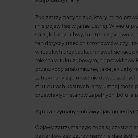
Ząb zatrzymany to ząb, który mimo prawidł
i nie pojawił się w jamie ustnej. W wielu 
szczęki lub żuchwy, lub też częściowo wi
ten dotyczy trzecich trzonowców, czyli t
w rzadkich przypadkach nawet siekaczy.
miejsca w łuku zębowym, nieprawidłowy 
przeszkody anatomiczne, takie jak zęby ml
zatrzymany ząb może nie dawać żadnych 
strukturach kostnych jamy ustnej może 
przewlekłych stanów zapalnych, bólu, a 
Ząb zatrzymany – objawy i jak go leczyć
Objawy zatrzymanego zęba są często niesp
pacjentów ząb zatrzymany nie daje żadn