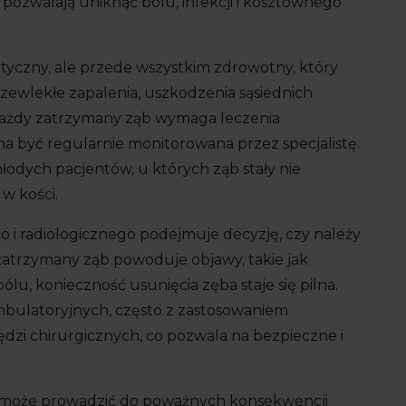
 pozwalają uniknąć bólu, infekcji i kosztownego
tyczny, ale przede wszystkim zdrowotny, który
zewlekłe zapalenia, uszkodzenia sąsiednich
każdy zatrzymany ząb wymaga leczenia
 być regularnie monitorowana przez specjalistę.
odych pacjentów, u których ząb stały nie
 w kości.
o i radiologicznego podejmuje decyzję, czy należy
zatrzymany ząb powoduje objawy, takie jak
ólu, konieczność usunięcia zęba staje się pilna.
bulatoryjnych, często z zastosowaniem
dzi chirurgicznych, co pozwala na bezpieczne i
 może prowadzić do poważnych konsekwencji