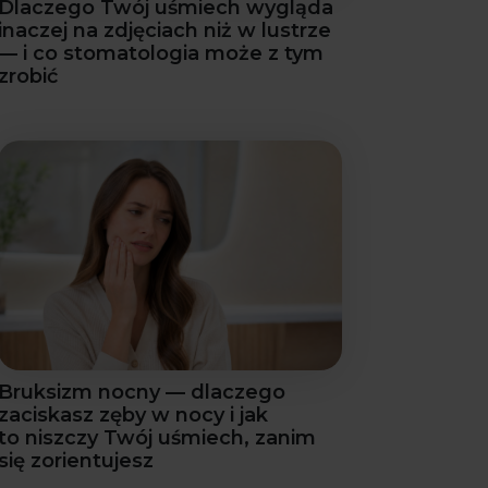
Dlaczego Twój uśmiech wygląda
inaczej na zdjęciach niż w lustrze
— i co stomatologia może z tym
zrobić
Bruksizm nocny — dlaczego
zaciskasz zęby w nocy i jak
to niszczy Twój uśmiech, zanim
się zorientujesz