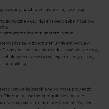
by
, powodując ich przesuwanie się, resorpcję
ortodontyczne
– usunięcie takiego zęba może być
yzu,
ym ważnym strukturom anatomicznym
.
eprowadza się w znieczuleniu miejscowym, a w
. Po zabiegu pacjent może odczuwać ból i obrzęk,
iwbólowym oraz właściwej higienie jamy ustnej,
z komplikacji.
zęsto rozwija się bezobjawowo, może prowadzić
 Dlatego tak ważne są regularne kontrole
na oraz indywidualnie dobrane leczenie. Wczesna