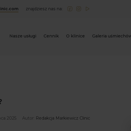
inic.com
znajdziesz nas na:
Nasze usługi
Cennik
O klinice
Galeria uśmiechó
?
ipca 2025
Autor:
Redakcja Markiewicz Clinic