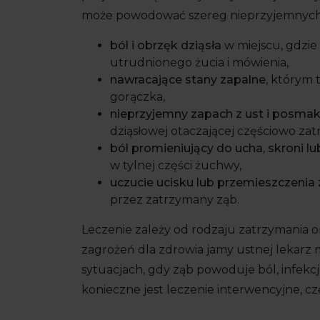
może powodować szereg nieprzyjemnych d
ból i obrzęk dziąsła
w miejscu, gdzie
utrudnionego żucia i mówienia,
nawracające stany zapalne
, którym 
gorączka,
nieprzyjemny zapach z ust i posmak
dziąsłowej otaczającej częściowo za
ból promieniujący do ucha, skroni lu
w tylnej części żuchwy,
uczucie ucisku lub przemieszczenia
przez zatrzymany ząb.
Leczenie zależy od rodzaju zatrzymania 
zagrożeń dla zdrowia jamy ustnej lekarz 
sytuacjach, gdy ząb powoduje ból, infek
konieczne jest leczenie interwencyjne, cz