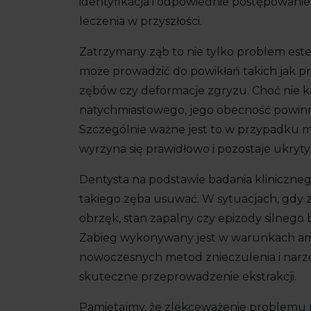
identyfikacja i odpowiednie postępowanie
leczenia w przyszłości.
Zatrzymany ząb to nie tylko problem este
może prowadzić do powikłań takich jak pr
zębów czy deformacje zgryzu. Choć nie 
natychmiastowego, jego obecność powinna
Szczególnie ważne jest to w przypadku mł
wyrzyna się prawidłowo i pozostaje ukryty
Dentysta na podstawie badania kliniczneg
takiego zęba usuwać. W sytuacjach, gdy 
obrzęk, stan zapalny czy epizody silnego b
Zabieg wykonywany jest w warunkach am
nowoczesnych metod znieczulenia i narzę
skuteczne przeprowadzenie ekstrakcji.
Pamiętajmy, że zlekceważenie problemu