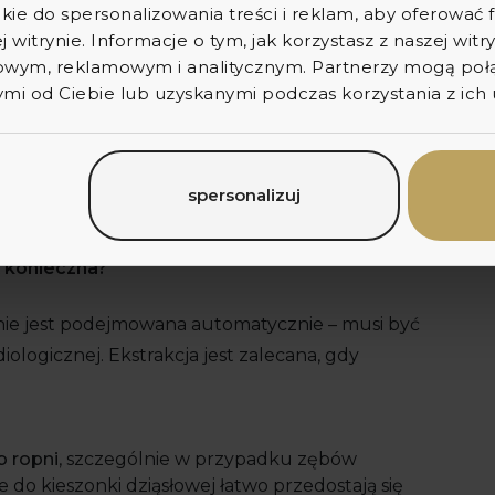
kie do spersonalizowania treści i reklam, aby oferować
j witrynie. Informacje o tym, jak korzystasz z naszej wit
enie ortodontyczne
– najczęściej stosowane w
wym, reklamowym i analitycznym. Partnerzy mogą połąc
i. Polega na chirurgicznym odsłonięciu zęba i
i od Ciebie lub uzyskanymi podczas korzystania z ich 
, który pozwala wprowadzić ząb do łuku,
ymanego
– przeprowadzaną najczęściej w
gliwości bólowe, stany zapalne lub stłoczenie
zuleniu miejscowym, a czasem ogólnym, w
spersonalizuj
ferencji pacjenta.
t konieczna?
nie jest podejmowana automatycznie – musi być
diologicznej. Ekstrakcja jest zalecana, gdy
b ropni
, szczególnie w przypadku zębów
do kieszonki dziąsłowej łatwo przedostają się