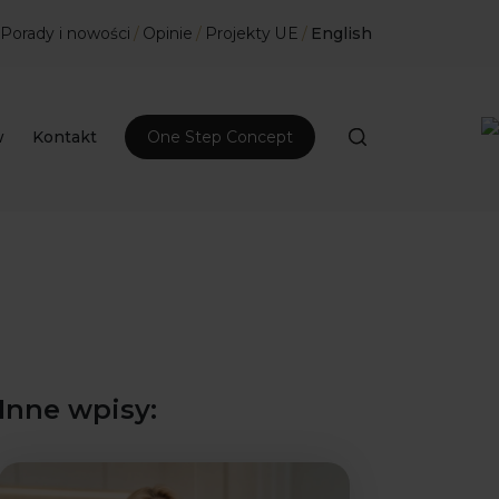
Porady i nowości
/
Opinie
/
Projekty UE
/
English
w
Kontakt
One Step Concept
Inne wpisy: